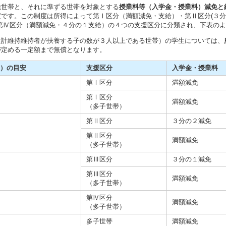
税世帯と、それに準ずる世帯を対象とする
授業料等（入学金・授業料）減免と
です。この制度は所得によって第Ⅰ区分（満額減免・支給）・第Ⅱ区分(３分
・第Ⅳ区分（満額減免・４分の１支給）の４つの支援区分に分類され、下表の
生計維持維持者が扶養する子の数が３人以上である世帯）の学生については、
が定める一定額まで無償となります。
）の目安
支援区分
入学金・授業料
第Ⅰ区分
満額減免
第Ⅰ区分
満額減免
（多子世帯）
第Ⅱ区分
３分の２減免
第Ⅱ区分
満額減免
（多子世帯）
第Ⅲ区分
３分の１減免
第Ⅲ区分
満額減免
（多子世帯）
第Ⅳ区分
満額減免
（多子世帯）
多子世帯
満額減免