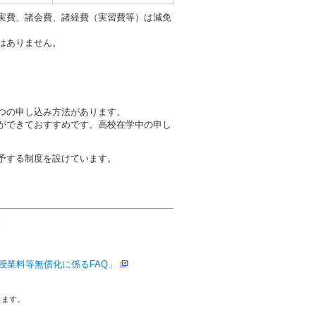
実費、諸会費、諸経費（実習費等）は減免
はありません。
つの申し込み方法があります。
ができておすすめです。高校在学中の申し
予する制度を設けています。
。
授業料等無償化に係るFAQ」
きます。