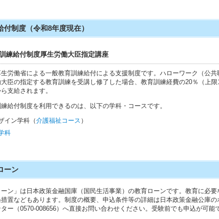
給付制度（令和8年度現在）
訓練給付制度厚生労働大臣指定講座
厚生労働省による一般教育訓練給付による支援制度です。ハローワーク（公共
大臣の指定する教育訓練を受講し修了した場合、教育訓練経費の20％（上限
から支給されます。
訓練給付制度を利用できるのは、以下の学科・コースです。
ザイン学科（
介護福祉コース
）
学科
ローン
ローン」は日本政策金融国庫（国民生活事業）の教育ローンです。教育に必要
遇措置などもあります。制度の概要、申込条件等の詳細は日本政策金融公庫の
ター（0570-008656）へ直接お問い合わせください。受験前でも申込が可能