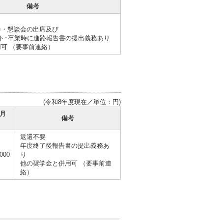
備考
会・懇談会の出席及び
ト･卒業時に進路報告書の提出義務あり
可 （要事前連絡）
(令和8年度現在／単位：円)
月
備考
返還不要
年度終了後報告書の提出義務あ
,000
り
他の奨学金と併用可 （要事前連
絡）