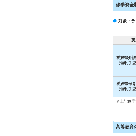
修学資金
対象：ラ
実
愛媛県介護
（無利子貸
愛媛県保育
（無利子貸
※上記修学
高等教育