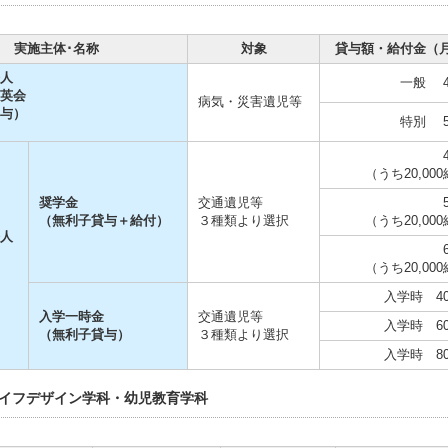
実施主体･名称
対象
貸与額・給付金（
人
一般 40
英会
病気・災害遺児等
与）
特別 50
（うち20,00
奨学金
交通遺児等
（無利子貸与＋給付）
３種類より選択
（うち20,00
人
（うち20,00
入学時 400
入学一時金
交通遺児等
入学時 600
（無利子貸与）
３種類より選択
入学時 800
ライフデザイン学科・幼児教育学科