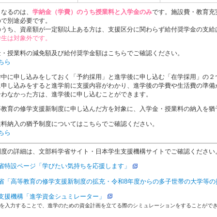
となるのは、
学納金（学費）のうち授業料と入学金のみ
です。施設費・教育充
ので別途必要です。
のうち、資産額が一定額以上ある方は、支援区分に関わらず給付奨学金の支給
学生は対象外です。
金・授業料の減免額及び給付奨学金額はこちらでご確認ください。
ちら
学中に申し込みをしておく「予約採用」と進学後に申し込む「在学採用」の２
に申し込みをすると進学前に支援内容がわかり、進学後の学費や生活費の準備
合わなかった方は、進学後に申し込むことができます。
等教育の修学支援新制度に申し込んだ方を対象に、入学金・授業料の納入を猶
業料納入の猶予制度についてはこちらでご確認ください。
ちら
制度の詳細は、文部科学省サイト・日本学生支援機構サイトでご確認ください
省特設ページ「学びたい気持ちを応援します」
省「高等教育の修学支援新制度の拡充・令和8年度からの多子世帯の大学等の
支援機構「進学資金シュミレーター」
を入力することで、進学のための資金計画を立てる際のシミュレーションをすることがで