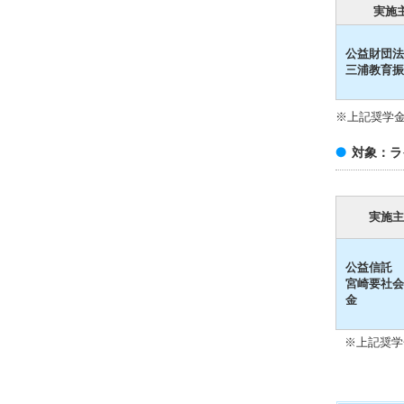
実施
公益財団法
三浦教育振
※上記奨学
対象：ラ
実施主
公益信託
宮崎要社会
金
※上記奨学