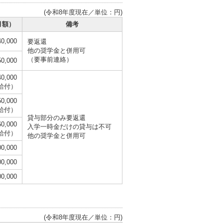
(令和8年度現在／単位：円)
月額）
備考
,000
要返還
他の奨学金と併用可
（要事前連絡）
,000
40,000
0給付）
50,000
0給付）
貸与部分のみ要返還
60,000
入学一時金だけの貸与は不可
0給付）
他の奨学金と併用可
,000
,000
,000
(令和8年度現在／単位：円)