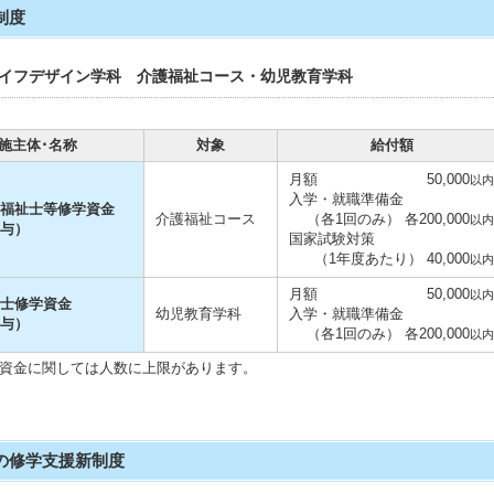
制度
イフデザイン学科 介護福祉コース・幼児教育学科
施主体･名称
対象
給付額
月額
50,000
以内
入学・就職準備金
福祉士等修学資金
介護福祉コース
（各1回のみ） 各200,000
以内
与）
国家試験対策
（1年度あたり） 40,000
以内
月額
50,000
以内
士修学資金
幼児教育学科
入学・就職準備金
与）
（各1回のみ） 各200,000
以内
資金に関しては人数に上限があります。
の修学支援新制度