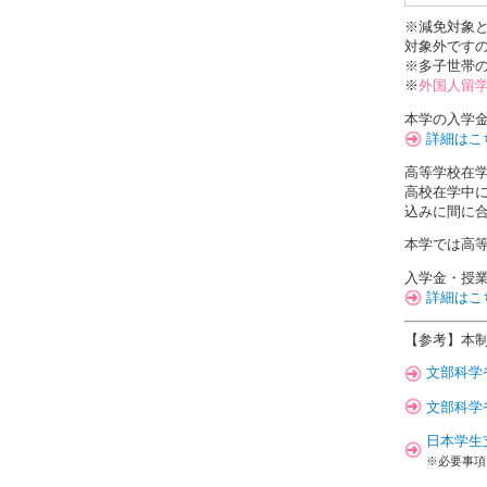
※減免対象
対象外です
※多子世帯
※
外国人留
本学の入学
詳細はこ
高等学校在
高校在学中
込みに間に
本学では高
入学金・授
詳細はこ
【参考】本
文部科学
文部科学
日本学生
※必要事項