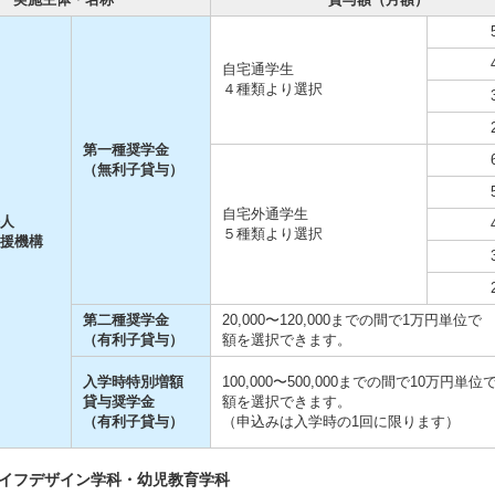
自宅通学生
４種類より選択
第一種奨学金
（無利子貸与）
自宅外通学生
人
５種類より選択
援機構
第二種奨学金
20,000〜120,000までの間で1万円単位で
（有利子貸与）
額を選択できます。
入学時特別増額
100,000〜500,000までの間で10万円単位
貸与奨学金
額を選択できます。
（有利子貸与）
（申込みは入学時の1回に限ります）
ライフデザイン学科・幼児教育学科