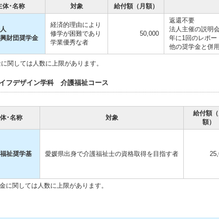
主体･名称
対象
給付額（月額）
返還不要
経済的理由により
人
法人主催の説明
修学が困難であり
50,000
興財団奨学金
年に1回のレポー
学業優秀な者
他の奨学金と併用
金に関しては人数に上限があります。
イフデザイン学科 介護福祉コース
給付額（
体･名称
対象
額）
福祉奨学基
愛媛県出身で介護福祉士の資格取得を目指す者
25
金に関しては人数に上限があります。