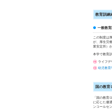
教育訓練
一般教育
この制度は
が、厚生労働
業安定所）
本学で教育
ライフデ
幼児教育
国の教育
「国の教育
に応じた優
ンコールセン