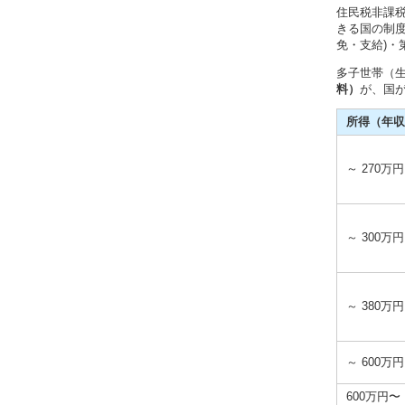
住民税非課
きる国の制度
免・支給)
多子世帯（
料）
が、国
所得（年収
～ 270万円
～ 300万円
～ 380万円
～ 600万円
600万円〜