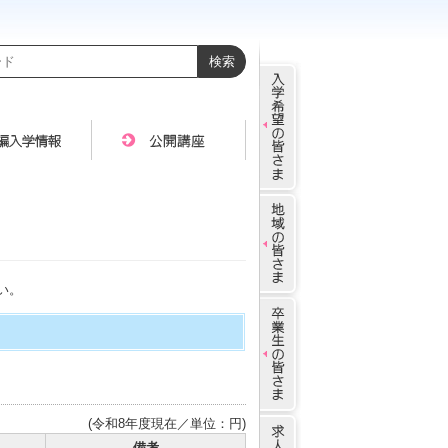
い。
(令和8年度現在／単位：円)
備考