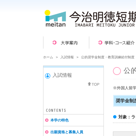
ホーム
>
入試情報
> 公的奨学金制度・教育訓練給付制度
公
入試情報
※外国人留
奨学金制
対象：
本学の特色
出願資格と募集人員