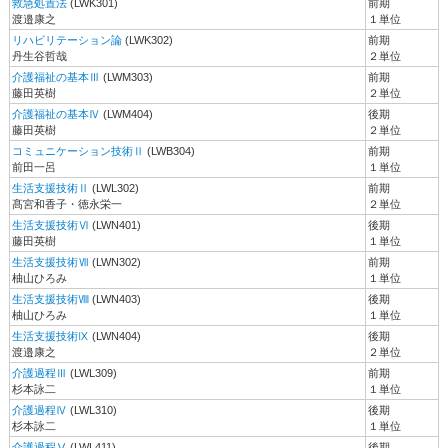
救急処置法
(LWK301)
前期
渡邉康之
１単位
リハビリテーション論
(LWK302)
前期
丹生谷哲哉
２単位
介護福祉の基本Ⅲ
(LWM303)
前期
藤田英樹
２単位
介護福祉の基本Ⅳ
(LWM404)
後期
藤田英樹
２単位
コミュニケーション技術Ⅱ
(LWB304)
前期
前田一呂
１単位
生活支援技術Ⅱ
(LWL302)
前期
髙宮和香子・徳永栄一
２単位
生活支援技術Ⅵ
(LWN401)
後期
藤田英樹
１単位
生活支援技術Ⅶ
(LWN302)
前期
柚山ひろみ
１単位
生活支援技術Ⅷ
(LWN403)
後期
柚山ひろみ
１単位
生活支援技術Ⅸ
(LWN404)
後期
渡邉康之
２単位
介護過程Ⅲ
(LWL309)
前期
杉本詠二
１単位
介護過程Ⅳ
(LWL310)
後期
杉本詠二
１単位
介護過程Ⅴ
(LWL411)
後期