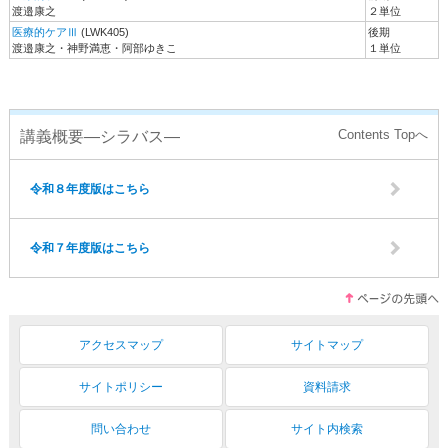
渡邉康之
２単位
医療的ケアⅢ
(LWK405)
後期
渡邉康之・神野満恵・阿部ゆきこ
１単位
講義概要―シラバス―
令和８年度版はこちら
令和７年度版はこちら
アクセスマップ
サイトマップ
サイトポリシー
資料請求
問い合わせ
サイト内検索