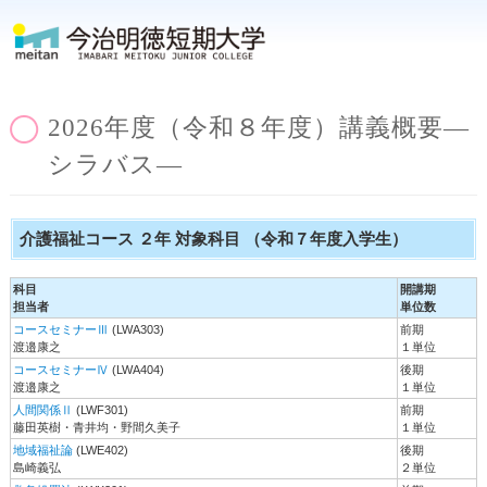
2026年度（令和８年度）講義概要―
シラバス―
介護福祉コース ２年 対象科目 （令和７年度入学生）
科目
開講期
担当者
単位数
コースセミナーⅢ
(LWA303)
前期
渡邉康之
１単位
コースセミナーⅣ
(LWA404)
後期
渡邉康之
１単位
人間関係Ⅱ
(LWF301)
前期
藤田英樹・青井均・野間久美子
１単位
地域福祉論
(LWE402)
後期
島崎義弘
２単位