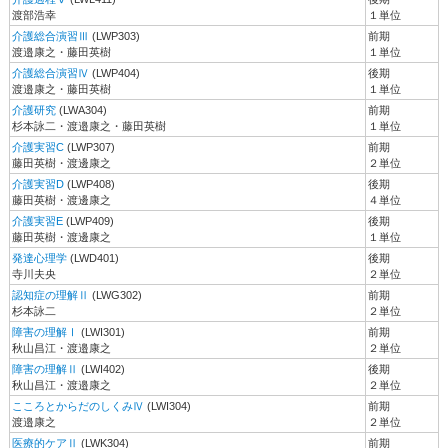
渡部浩幸
１単位
介護総合演習Ⅲ
(LWP303)
前期
渡邉康之・藤田英樹
１単位
介護総合演習Ⅳ
(LWP404)
後期
渡邉康之・藤田英樹
１単位
介護研究
(LWA304)
前期
杉本詠二・渡邉康之・藤田英樹
１単位
介護実習C
(LWP307)
前期
藤田英樹・渡邊康之
２単位
介護実習D
(LWP408)
後期
藤田英樹・渡邊康之
４単位
介護実習E
(LWP409)
後期
藤田英樹・渡邊康之
１単位
発達心理学
(LWD401)
後期
寺川夫央
２単位
認知症の理解Ⅱ
(LWG302)
前期
杉本詠二
２単位
障害の理解Ⅰ
(LWI301)
前期
秋山昌江・渡邉康之
２単位
障害の理解Ⅱ
(LWI402)
後期
秋山昌江・渡邉康之
２単位
こころとからだのしくみⅣ
(LWI304)
前期
渡邉康之
２単位
医療的ケアⅡ
(LWK304)
前期