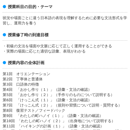
授業科目の目的・テーマ
状況や場面ごとに違う日本語の表現を理解するために必要な文法形式を学
習し、運用力を養う
授業修了時の到達目標
・初級の文法を場面や文脈に応じて正しく運用することができる
・実際の場面に応じた適切な語彙、表現がわかる
授業内容の全体計画
第1回 オリエンテーション
第2回 丁寧体と普通体
第3回 口語体の特徴
第4回 「おかし作り（１）」（語彙・文法の確認）
第5回 「おかし作り（２）」（手作りのものについて説明する）
第6回 「けっこん式（１）」（語彙・文法の確認）
第7回 「けっこん式（２）」（規則や習慣について説明・質問する）
第8回 復習テスト／フィードバック
第9回 「わたしの町ハノイ（１）」（語彙・文法の確認）
第10回 「わたしの町ハノイ（２）」（出身地について説明する）
第11回 「ハイキングの計画（１）」（語彙・文法の確認）