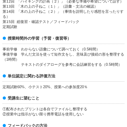
第12回 「ハイキングの計画（２）」（必要な準備や希望について話す）
第13回 「木の上の子ねこ（１）」（語彙・文法の確認）
第14回 「木の上の子ねこ（２）」（事情を説明したり感想を言ったりす
る）
第15回 総復習・確認テスト／フィードバック
定期試験
授業時間外の学習（予習・復習等）
事前学修 わからない語彙について調べておく（0.5時間）
事後学修 学んだ文法を使って短作文をし、意味及び接続の形を整理する
（1時間）
テキストのダイアローグを参考に会話練習をする（0.5時間）
単位認定に関わる評価方法
定期試験60%、小テスト20%、授業への参加度20％
受講生に望むこと
①配布されたプリントは各自でファイルし整理する
②授業中は指示がない限り携帯電話を使用しない
フィードバックの方法