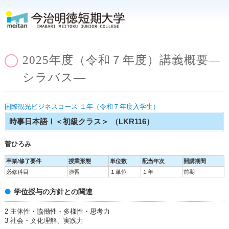
2025年度（令和７年度）講義概要―
シラバス―
国際観光ビジネスコース １年（令和７年度入学生）
時事日本語Ⅰ＜初級クラス＞
（LKR116）
菅ひろみ
卒業/修了要件
授業形態
単位数
配当年次
開講期間
必修科目
演習
１単位
１年
前期
学位授与の方針との関連
2 主体性・協働性・多様性・思考力
3 社会・文化理解、実践力