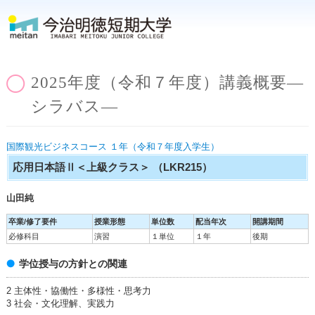
2025年度（令和７年度）講義概要―
シラバス―
国際観光ビジネスコース １年（令和７年度入学生）
応用日本語Ⅱ＜上級クラス＞
（LKR215）
山田純
卒業/修了要件
授業形態
単位数
配当年次
開講期間
必修科目
演習
１単位
１年
後期
学位授与の方針との関連
2 主体性・協働性・多様性・思考力
3 社会・文化理解、実践力