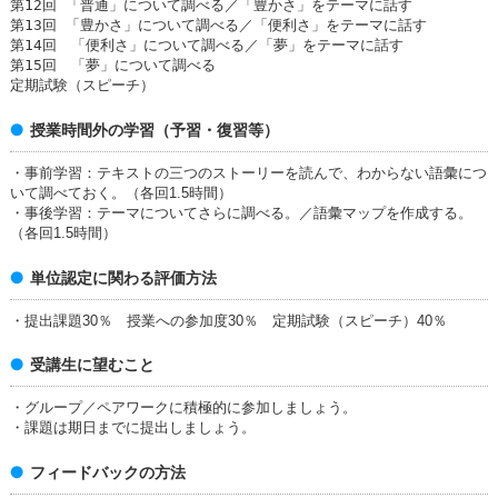
第12回 「普通」について調べる／「豊かさ」をテーマに話す
第13回 「豊かさ」について調べる／「便利さ」をテーマに話す
第14回 「便利さ」について調べる／「夢」をテーマに話す
第15回 「夢」について調べる
定期試験（スピーチ）
授業時間外の学習（予習・復習等）
・事前学習：テキストの三つのストーリーを読んで、わからない語彙につ
いて調べておく。（各回1.5時間）
・事後学習：テーマについてさらに調べる。／語彙マップを作成する。
（各回1.5時間）
単位認定に関わる評価方法
・提出課題30％ 授業への参加度30％ 定期試験（スピーチ）40％
受講生に望むこと
・グループ／ペアワークに積極的に参加しましょう。
・課題は期日までに提出しましょう。
フィードバックの方法