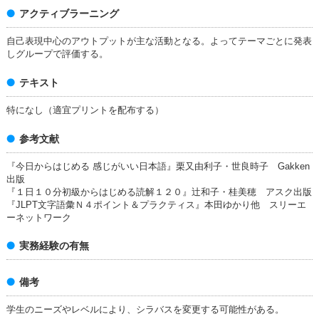
アクティブラーニング
自己表現中心のアウトプットが主な活動となる。よってテーマごとに発表
しグループで評価する。
テキスト
特になし（適宜プリントを配布する）
参考文献
『今日からはじめる 感じがいい日本語』栗又由利子・世良時子 Gakken
出版
『１日１０分初級からはじめる読解１２０』辻和子・桂美穂 アスク出版
『JLPT文字語彙Ｎ４ポイント＆プラクティス』本田ゆかり他 スリーエ
ーネットワーク
実務経験の有無
備考
学生のニーズやレベルにより、シラバスを変更する可能性がある。