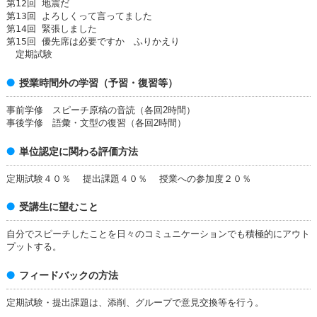
第12回 地震だ
第13回 よろしくって言ってました
第14回 緊張しました
第15回 優先席は必要ですか ふりかえり
定期試験
授業時間外の学習（予習・復習等）
事前学修 スピーチ原稿の音読（各回2時間）
事後学修 語彙・文型の復習（各回2時間）
単位認定に関わる評価方法
定期試験４０％ 提出課題４０％ 授業への参加度２０％
受講生に望むこと
自分でスピーチしたことを日々のコミュニケーションでも積極的にアウト
プットする。
フィードバックの方法
定期試験・提出課題は、添削、グループで意見交換等を行う。