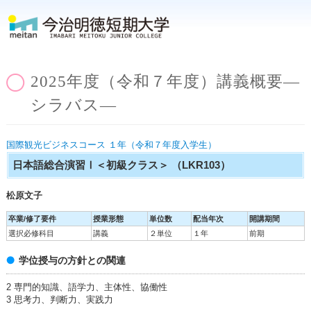
2025年度（令和７年度）講義概要―
シラバス―
国際観光ビジネスコース １年（令和７年度入学生）
日本語総合演習Ⅰ＜初級クラス＞
（LKR103）
松原文子
卒業/修了要件
授業形態
単位数
配当年次
開講期間
選択必修科目
講義
２単位
１年
前期
学位授与の方針との関連
2 専門的知識、語学力、主体性、協働性
3 思考力、判断力、実践力