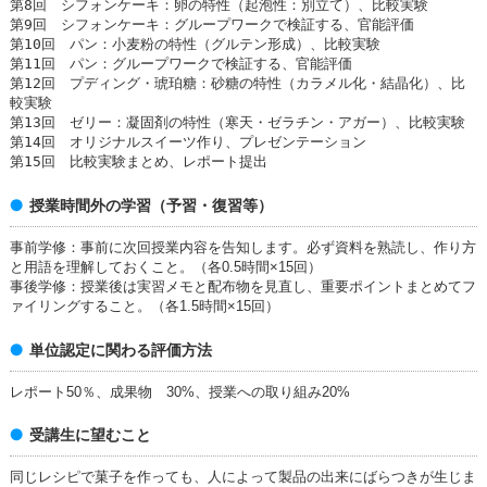
第8回 シフォンケーキ：卵の特性（起泡性：別立て）、比較実験
第9回 シフォンケーキ：グループワークで検証する、官能評価
第10回 パン：小麦粉の特性（グルテン形成）、比較実験
第11回 パン：グループワークで検証する、官能評価
第12回 プディング・琥珀糖：砂糖の特性（カラメル化・結晶化）、比
較実験
第13回 ゼリー：凝固剤の特性（寒天・ゼラチン・アガー）、比較実験
第14回 オリジナルスイーツ作り、プレゼンテーション
第15回 比較実験まとめ、レポート提出
授業時間外の学習（予習・復習等）
事前学修：事前に次回授業内容を告知します。必ず資料を熟読し、作り方
と用語を理解しておくこと。（各0.5時間×15回）
事後学修：授業後は実習メモと配布物を見直し、重要ポイントまとめてフ
ァイリングすること。（各1.5時間×15回）
単位認定に関わる評価方法
レポート50％、成果物 30%、授業への取り組み20%
受講生に望むこと
同じレシピで菓子を作っても、人によって製品の出来にばらつきが生じま