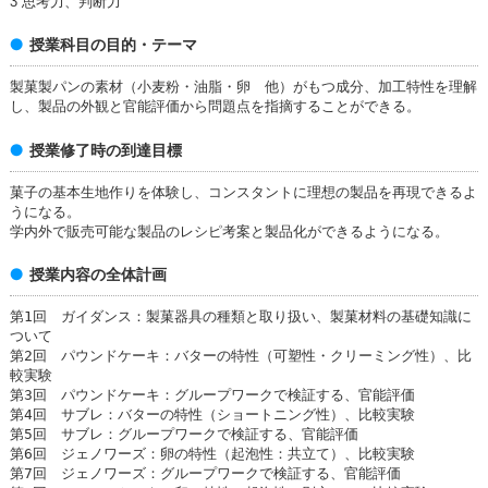
3 思考力、判断力
授業科目の目的・テーマ
製菓製パンの素材（小麦粉・油脂・卵 他）がもつ成分、加工特性を理解
し、製品の外観と官能評価から問題点を指摘することができる。
授業修了時の到達目標
菓子の基本生地作りを体験し、コンスタントに理想の製品を再現できるよ
うになる。
学内外で販売可能な製品のレシピ考案と製品化ができるようになる。
授業内容の全体計画
第1回 ガイダンス：製菓器具の種類と取り扱い、製菓材料の基礎知識に
ついて
第2回 パウンドケーキ：バターの特性（可塑性・クリーミング性）、比
較実験
第3回 パウンドケーキ：グループワークで検証する、官能評価
第4回 サブレ：バターの特性（ショートニング性）、比較実験
第5回 サブレ：グループワークで検証する、官能評価
第6回 ジェノワーズ：卵の特性（起泡性：共立て）、比較実験
第7回 ジェノワーズ：グループワークで検証する、官能評価