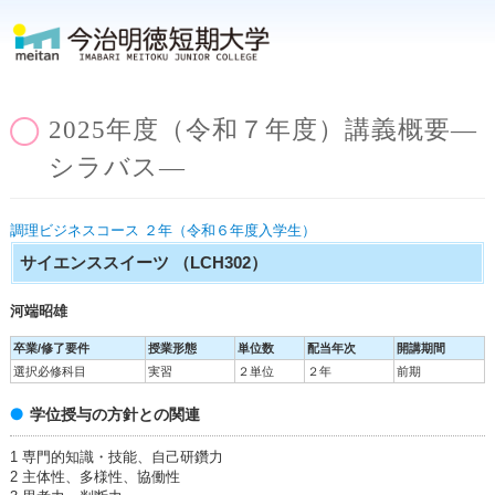
2025年度（令和７年度）講義概要―
シラバス―
調理ビジネスコース ２年（令和６年度入学生）
サイエンススイーツ
（LCH302）
河端昭雄
卒業/修了要件
授業形態
単位数
配当年次
開講期間
選択必修科目
実習
２単位
２年
前期
学位授与の方針との関連
1 専門的知識・技能、自己研鑽力
2 主体性、多様性、協働性