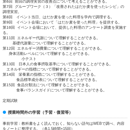
第6回 前回の調理実習の改善点について考えることができる。
第7回 グループワーク（３）「改善されたはだか麦を使ったレシピ」の
調理実習。
第8回 イベント当日、はだか麦を使った料理を学内で調理する。
第9回 イベント会場において「はだか麦を使った料理」を提供する。
第10回 イベント会場において、提供した料理のアンケート調査を実施す
る。
第11回 エネルギー代謝について理解することができる。
基礎代謝量について理解することができる。
第12回 エネルギー消費量について理解することができる。
身体活動レベルについて理解することができる。
小テスト
第13回 日本人の食事摂取基準について理解することができる。
エネルギーの指標について理解することができる。
第14回 栄養素の指標について理解することができる。
食品標準成分表について理解することができる。
第15回 食品分類法について理解することができる。
食事バランスガイドについて理解することができる。
定期試験
授業時間外の学習（予習・復習等）
事前学習：教科書をよく読んでおく。知らない語句はWEBで調べ、内容
をノートに整理する。（各1.5時間×15回）