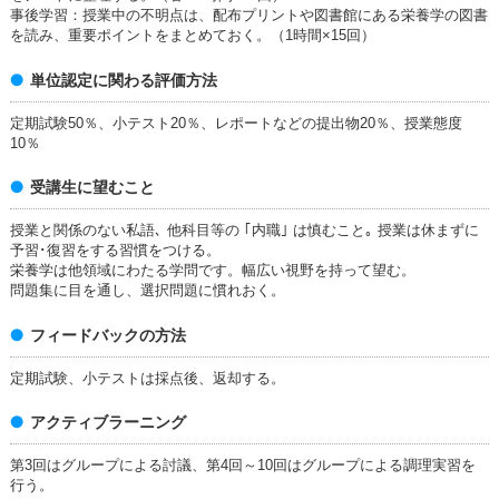
事後学習：授業中の不明点は、配布プリントや図書館にある栄養学の図書
を読み、重要ポイントをまとめておく。（1時間×15回）
単位認定に関わる評価方法
定期試験50％、小テスト20％、レポートなどの提出物20％、授業態度
10％
受講生に望むこと
授業と関係のない私語､ 他科目等の ｢内職｣ は慎むこと｡ 授業は休まずに
予習･復習をする習慣をつける。
栄養学は他領域にわたる学問です。幅広い視野を持って望む。
問題集に目を通し、選択問題に慣れおく。
フィードバックの方法
定期試験、小テストは採点後、返却する。
アクティブラーニング
第3回はグループによる討議、第4回～10回はグループによる調理実習を
行う。