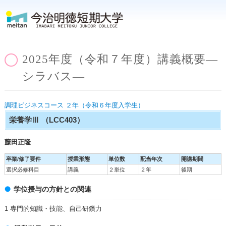
2025年度（令和７年度）講義概要―
シラバス―
調理ビジネスコース ２年（令和６年度入学生）
栄養学Ⅲ
（LCC403）
藤田正隆
卒業/修了要件
授業形態
単位数
配当年次
開講期間
選択必修科目
講義
２単位
２年
後期
学位授与の方針との関連
1 専門的知識・技能、自己研鑽力