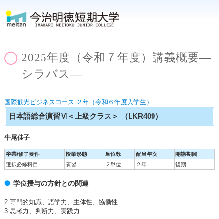
2025年度（令和７年度）講義概要―
シラバス―
国際観光ビジネスコース ２年（令和６年度入学生）
日本語総合演習Ⅵ＜上級クラス＞
（LKR409）
牛尾佳子
卒業/修了要件
授業形態
単位数
配当年次
開講期間
選択必修科目
演習
２単位
２年
後期
学位授与の方針との関連
2 専門的知識、語学力、主体性、協働性
3 思考力、判断力、実践力