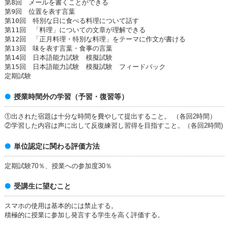
第8回 メールを書くことができる
第9回 位置を表す言葉
第10回 特別な日に食べる料理について話す
第11回 「料理」についての文章が理解できる
第12回 「正月料理・特別な料理」をテーマに作文が書ける
第13回 味を表す言葉・食事の言葉
第14回 日本語能力試験 模擬試験
第15回 日本語能力試験 模擬試験 フィードバック
定期試験
授業時間外の学習（予習・復習等）
①出された宿題は十分な時間を費やして提出すること。 （各回2時間）
②学習した内容は声に出して反復練習し習得を目指すこと。（各回2時間)
単位認定に関わる評価方法
定期試験70％、授業への参加度30％
受講生に望むこと
スマホの使用は基本的には禁止する。
積極的に授業に参加し発言する学生を高く評価する。