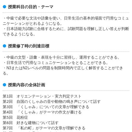
授業科目の目的・テーマ
・中級で必要な文法や語彙を使い、日常生活の基本的場面で円滑なコミュ
ニケーションがとれるようになる。
・日本語能力試験に合格するために、試験問題を理解し正しい答えが判断
できるようになる。
授業修了時の到達目標
・中級の文型・語彙・表現を十分に習得し、運用することができる。
・日常生活で円滑なコミュニケーションをとることができる。
・N3またはN2レベルの問題を制限時間内で正しく解答することができ
る。
授業内容の全体計画
第1回 オリエンテーション・実力判定テスト
第2回 自国のくしゃみの音や動物の鳴き声について話す
第3回 「くしゃみ」についての文章が理解できる
第4回 「くしゃみ」がテーマの作文が書ける
第5回 花粉症
第6回 好きな建物について話す
第7回 「私の町」がテーマの文章が理解できる