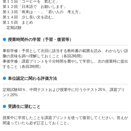
第１１回「コーヒーを 飲むと」
第１２回「日本語で お願いします」
第１３回「将来は・・」「若い人の 考え方」
第１４回 少し長い文を読む。
第１５回 まとめ
定期試験
授業時間外の学習（予習・復習等）
事前学修：予習として次回に該当する教科書の範囲を読み、わからない語
彙の意味を調べ理解しておくこと（各回2時間）
事後学修：課題プリントを十分時間を費やして学習し、次の授業時に提出
すること（各回2時間）
単位認定に関わる評価方法
定期試験60％、中間テストおよび授業中に行う小テスト20％、課題プリ
ント20%
受講生に望むこと
授業中に学習したことを課題プリントを使って復習してください。答えが
間違っていたら必ず訂正しておくこと。