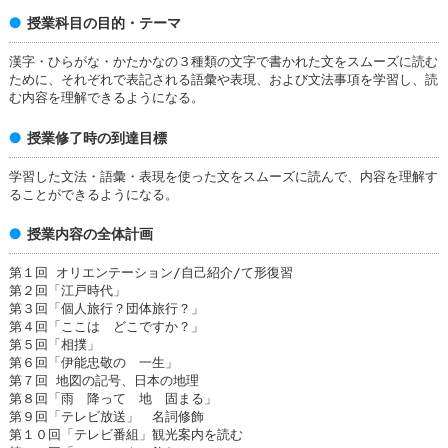
授業科目の目的・テーマ
漢字・ひらがな・かたかなの３種類の文字で書かれた文をスムーズに読む
ために、それぞれで表記される語彙や表現、および文法事項を学習し、読
む内容を理解できるようになる。
授業修了時の到達目標
学習した文法・語彙・表現を使った文をスムーズに読んで、内容を理解す
ることができるようになる。
授業内容の全体計画
第１回 オリエンテーション/自己紹介/て形復習
第２回「江戸時代」
第３回「個人旅行？団体旅行？」
第４回「ここは どこですか？」
第５回「相撲」
第６回「伊能忠敬の 一生」
第７回 地図の記号、日本の地理
第８回「雨 降って 地 固まる」
第９回「テレビ放送」 名詞修飾
第１０回「テレビ番組」観光案内を読む