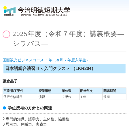
2025年度（令和７年度）講義概要―
シラバス―
国際観光ビジネスコース １年（令和７年度入学生）
日本語総合演習Ⅱ＜入門クラス＞
（LKR204）
藤倉晶子
卒業/修了要件
授業形態
単位数
配当年次
開講期間
選択必修科目
演習
２単位
１年
後期
学位授与の方針との関連
2 専門的知識、語学力、主体性、協働性
3 思考力、判断力、実践力