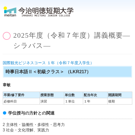
2025年度（令和７年度）講義概要―
シラバス―
国際観光ビジネスコース １年（令和７年度入学生）
時事日本語Ⅱ＜初級クラス＞
（LKR217）
韋敏
卒業/修了要件
授業形態
単位数
配当年次
開講期間
必修科目
演習
１単位
１年
後期
学位授与の方針との関連
2 主体性・協働性・多様性・思考力
3 社会・文化理解、実践力