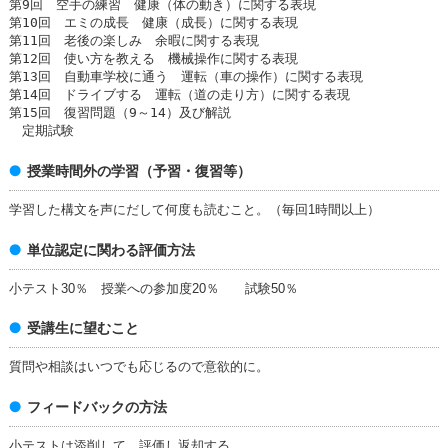
第9回 空手の練習 健康（体の動き）に関する表現
第10回 エミの成長 健康（成長）に関する表現
第11回 老後の楽しみ 余暇に関する表現
第12回 使い方を教える 機械操作に関する表現
第13回 自動車学校に通う 運転（車の操作）に関する表現
第14回 ドライブする 運転（道の走り方）に関する表現
第15回 復習問題（9～14）及び解説
定期試験
授業時間外の学習（予習・復習等）
学習した構文を声にだして何度も読むこと。（毎回1時間以上）
単位認定に関わる評価方法
小テスト30％ 授業への参加度20％ 試験50％
受講生に望むこと
質問や相談はいつでも応じるので意欲的に。
フィードバックの方法
小テストは添削して、評価し返却する。