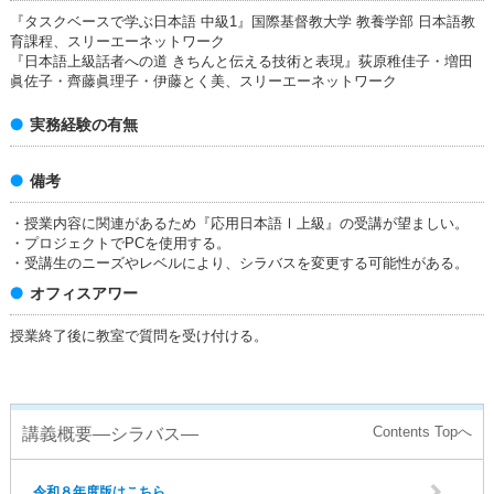
『タスクベースで学ぶ日本語 中級1』国際基督教大学 教養学部 日本語教
育課程、スリーエーネットワーク
『日本語上級話者への道 きちんと伝える技術と表現』荻原稚佳子・増田
眞佐子・齊藤眞理子・伊藤とく美、スリーエーネットワーク
実務経験の有無
備考
・授業内容に関連があるため『応用日本語Ⅰ上級』の受講が望ましい。
・プロジェクトでPCを使用する。
・受講生のニーズやレベルにより、シラバスを変更する可能性がある。
オフィスアワー
授業終了後に教室で質問を受け付ける。
講義概要―シラバス―
令和８年度版はこちら