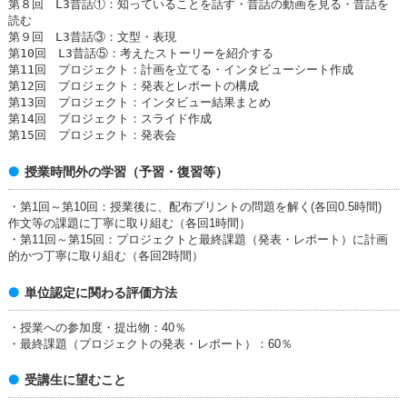
第８回 L3昔話①：知っていることを話す・昔話の動画を見る・昔話を
読む
第９回 L3昔話③：文型・表現
第10回 L3昔話⑤：考えたストーリーを紹介する
第11回 プロジェクト：計画を立てる・インタビューシート作成
第12回 プロジェクト：発表とレポートの構成
第13回 プロジェクト：インタビュー結果まとめ
第14回 プロジェクト：スライド作成
第15回 プロジェクト：発表会
授業時間外の学習（予習・復習等）
・第1回～第10回：授業後に、配布プリントの問題を解く(各回0.5時間)
作文等の課題に丁寧に取り組む（各回1時間）
・第11回～第15回：プロジェクトと最終課題（発表・レポート）に計画
的かつ丁寧に取り組む（各回2時間）
単位認定に関わる評価方法
・授業への参加度・提出物：40％
・最終課題（プロジェクトの発表・レポート）：60％
受講生に望むこと