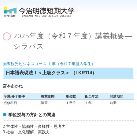
2025年度（令和７年度）講義概要―
シラバス―
国際観光ビジネスコース １年（令和７年度入学生）
日本語表現法Ⅰ＜上級クラス＞
（LKR114）
宮本あかね
卒業/修了要件
授業形態
単位数
配当年次
開講期間
必修科目
演習
１単位
１年
前期
学位授与の方針との関連
2 主体性・協働性・多様性・思考力
3 社会・文化理解、実践力