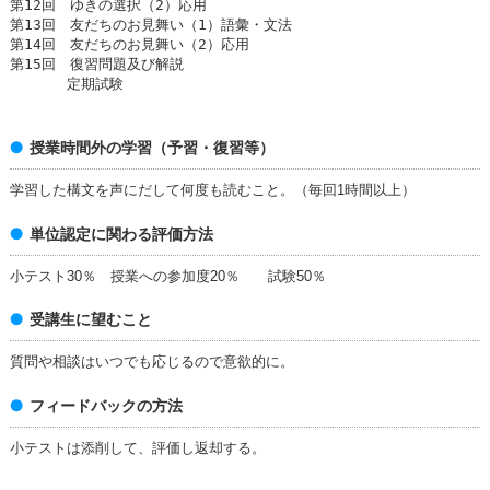
第12回 ゆきの選択（2）応用
第13回 友だちのお見舞い（1）語彙・文法
第14回 友だちのお見舞い（2）応用
第15回 復習問題及び解説
定期試験
授業時間外の学習（予習・復習等）
学習した構文を声にだして何度も読むこと。（毎回1時間以上）
単位認定に関わる評価方法
小テスト30％ 授業への参加度20％ 試験50％
受講生に望むこと
質問や相談はいつでも応じるので意欲的に。
フィードバックの方法
小テストは添削して、評価し返却する。