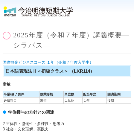
2025年度（令和７年度）講義概要―
シラバス―
国際観光ビジネスコース １年（令和７年度入学生）
日本語表現法Ⅱ＜初級クラス＞
（LKR114）
韋敏
卒業/修了要件
授業形態
単位数
配当年次
開講期間
必修科目
演習
１単位
１年
後期
学位授与の方針との関連
2 主体性・協働性・多様性・思考力
3 社会・文化理解、実践力