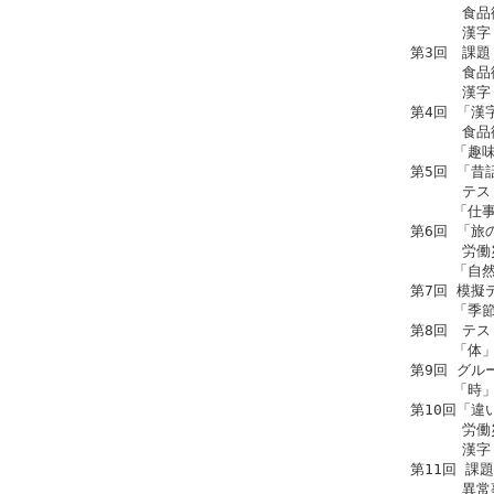
食品衛生
漢字：反
第3回 課
食品衛生
漢字：
第4回 「漢
食品衛生②
「趣味」
第5回 「昔
テスト（
「仕事」
第6回 「旅
労働災害
「自然」
第7回 模擬テ
「季節」
第8回 テス
「体」に
第9回 グル
「時」を
第10回「違
労働災害
漢字：
第11回 課
異常事態