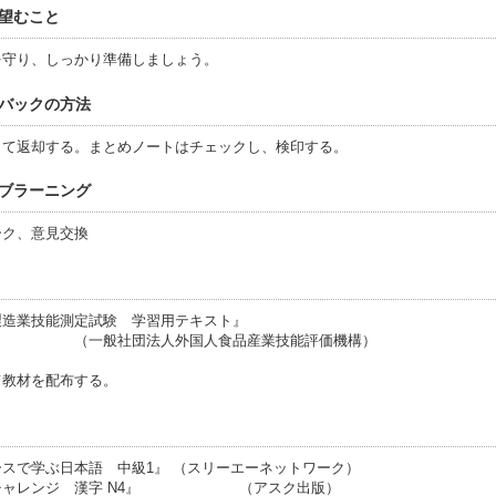
望むこと
を守り、しっかり準備しましょう。
バックの方法
して返却する。まとめノートはチェックし、検印する。
ブラーニング
ーク、意見交換
製造業技能測定試験 学習用テキスト』
社団法人外国人食品産業技能評価機構）
て教材を配布する。
スで学ぶ日本語 中級1』 （スリーエーネットワーク）
ごチャレンジ 漢字 N4』 （アスク出版）