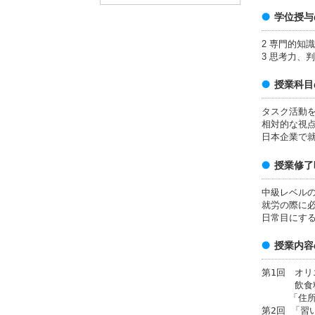
学位授与
2 専門的知
3 思考力、
授業科目
タスク活動
相対的な視
日本企業で
授業修了
中級レベル
就労の際に
日常目にす
授業内容
第1回 オ
飲食料品
「住所」
第2回 「習