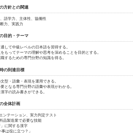
の方針との関連
識、語学力、主体性、協働性
判断力、実践力
の目的・テーマ
を通して中級レベルの日本語を習得する。
点をもってテーマの理解や思考を深めることを目的とする。
就職するための専門分野の知識を得る。
時の到達目標
の文型・語彙・表現を運用できる。
必要となる専門分野の語彙や表現がわかる。
る漢字の読み書きができる。
の全体計画
リエンテーション、実力判定テスト
製造業で必要な技能
に関する漢字
い事は役に立つ？」