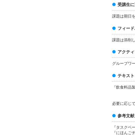
受講生に
課題は期日
フィード
課題は添削
アクティ
グループワ
テキスト
『飲食料品
（一般
必要に応じ
参考文献
『タスクベー
『にほん