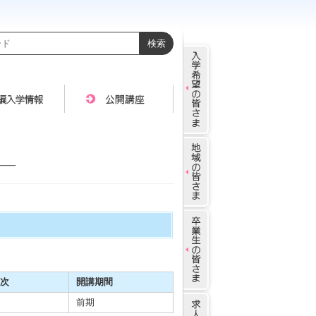
ス―
次
開講期間
前期