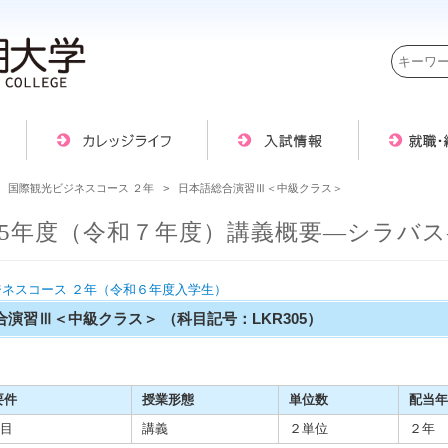
>
国際観光ビジネスコース ２年
> 日本語総合演習Ⅲ＜中級クラス＞
025年度（令和７年度）講義概要―シラバ
ネスコース ２年（令和６年度入学生）
合演習Ⅲ＜中級クラス＞
（科目記号：LKR305）
要件
授業形態
単位数
配当年
目
講義
２単位
２年