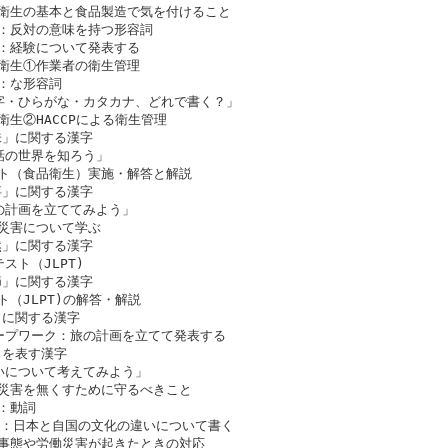
の基本と食品製造で気を付けること
対の意味を持つ形容詞
題：経験について発表する
①作業者の衛生管理
な形容詞
字・ひらがな・カタカナ、どれで書く？」
HACCPによる衛生管理
に関する漢字
話の世界を知ろう」
食品衛生）実施・解答と解説
に関する漢字
の計画を立ててみよう」
について学ぶ
に関する漢字
スト（JLPT)
に関する漢字
ト（JLPT)の解答・解説
関する漢字
ープワーク：旅の計画を立てて発表する
表す漢字
いについて考えてみよう」
を無くすために守るべきこと
動詞
題：日本と自国の文化の違いについて書く
や労働災害が起きたときの対応