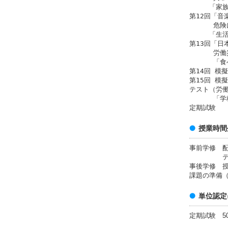
「家族」
第12回「音
危険に気
「生活」
第13回「日
労働災害
「食べ物
第14回 模擬
第15回 模
テスト（労
「学校」
定期試験
授業時間
事前学修 
テキストの
事後学修 授
課題の準
単位認定
定期試験 