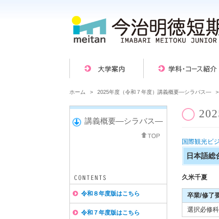
ホーム
>
2025年度（令和７年度）講義概要―シラバス―
2
講義概要―シラバス―
国際観光ビジ
日本語総
久米千夏
令和８年度版はこちら
卒業/修了
選択必修科
令和７年度版はこちら