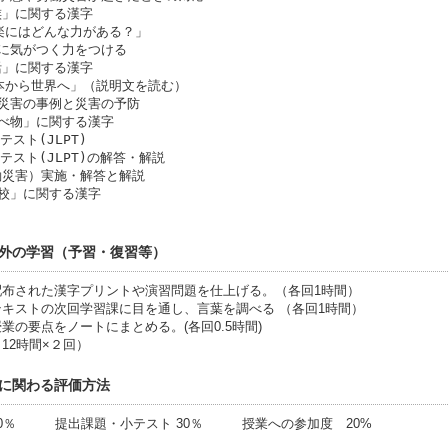
に関する漢字
楽にはどんな力がある？」
がつく力をつける
に関する漢字
本から世界へ」（説明文を読む）
の事例と災害の予防
」に関する漢字
テスト(JLPT)
擬テスト(JLPT)の解答・解説
働災害）実施・解答と解説
に関する漢字
外の学習（予習・復習等）
配布された漢字プリントや演習問題を仕上げる。（各回1時間）
次回学習課に目を通し、言葉を調べる （各回1時間）
業の要点をノートにまとめる。(各回0.5時間)
備（12時間×２回）
に関わる評価方法
50％ 提出課題・小テスト 30％ 授業への参加度 20%