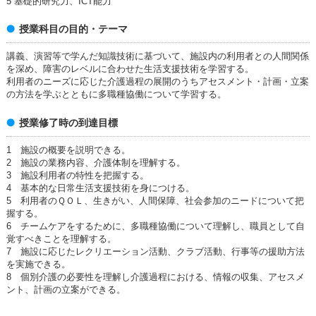
5 基礎的研究力、ICT能力
授業科目の目的・テーマ
講義、演習等で学んだ知識技術に基づいて、施設内の利用者との人間関係
を深め、障害のレベルに合わせた生活支援技術を学習する。
利用者のニーズに応じた介護過程の展開のうちアセスメント・計画・立案
の方法を学ぶとともに多職種協働について学習する。
授業修了時の到達目標
1 施設の概要を説明できる。
2 施設の業務内容、介護体制を理解する。
3 施設利用者の特性を把握する。
4 基本的な日常生活支援技術を身につける。
5 利用者のＱＯＬ、生きがい、人間保障、社会参加のニードについて把
握する。
6 チームケアをするために、多職種協働について理解し、職員として自
覚すべきことを理解する。
7 施設に応じたレクリエーション活動、クラブ活動、行事等の援助方法
を実施できる。
8 個別介護の必要性を理解し介護過程における、情報の収集、アセスメ
ント、計画の立案ができる。