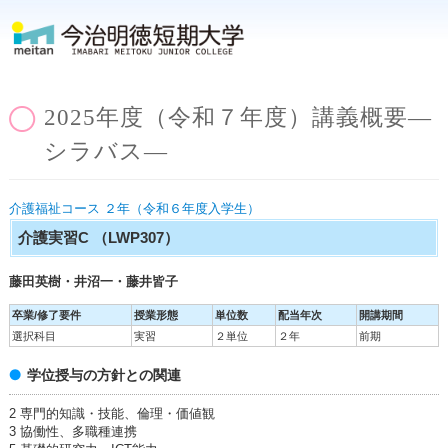
2025年度（令和７年度）講義概要―
シラバス―
介護福祉コース ２年（令和６年度入学生）
介護実習C
（LWP307）
藤田英樹・井沼一・藤井皆子
卒業/修了要件
授業形態
単位数
配当年次
開講期間
選択科目
実習
２単位
２年
前期
学位授与の方針との関連
2 専門的知識・技能、倫理・価値観
3 協働性、多職種連携