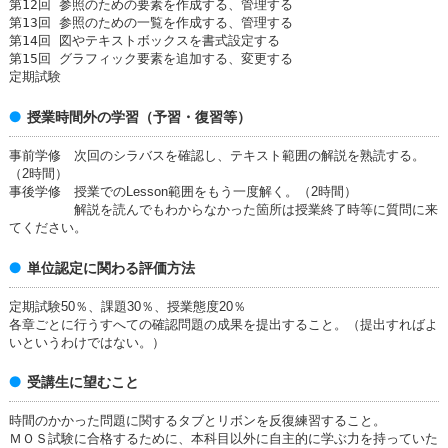
第12回 参照のための要素を作成する、管理する
第13回 参照のための一覧を作成する、管理する
第14回 図やテキストボックスを書式設定する
第15回 グラフィック要素を追加する、変更する
定期試験
授業時間外の学習（予習・復習等）
事前学修 次回のシラバスを確認し、テキスト範囲の解説を熟読する。
（2時間）
事後学修 授業でのLesson範囲をもう一度解く。（2時間）
解説を読んでもわからなかった箇所は授業終了時等に質問に来
てください。
単位認定に関わる評価方法
定期試験50％、課題30％、授業態度20％
各章ごとに行うすへての確認問題の成果を提出すること。（提出すればよ
いというわけではない。）
受講生に望むこと
時間のかかった問題に関するタブとリボンを反復練習すること。
ＭＯＳ試験に合格するために、本科目以外に自主的に学ぶ力を持っていた