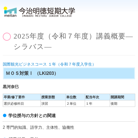
2025年度（令和７年度）講義概要―
シラバス―
国際観光ビジネスコース １年（令和７年度入学生）
ＭＯＳ対策Ⅰ
（LKI203）
黒河奈巳
卒業/修了要件
授業形態
単位数
配当年次
開講期間
選択必修科目
演習
２単位
１年
後期
学位授与の方針との関連
2 専門的知識、語学力、主体性、協働性