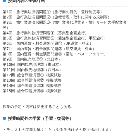
授業内容の全体計画
第1回 旅行業法演習問題①（旅行業の目的・登録制度等）
第2回 旅行業法演習問題②（旅程管理・取引に関する規制等）
第3回 旅行業法演習問題③（旅行業者代理業者・旅行サービス手配業者
等）
第4回 旅行業約款演習問題①（募集型企画旅行）
第5回 旅行業約款演習問題②（受注型企画旅行、手配旅行）
第6回 国内運賃・料金演習問題①（JR運賃・料金）
第7回 国内運賃・料金演習問題②（航空運賃・料金）
第8回 国内運賃・料金演習問題③（宿泊・バス・フェリー）
第9回 国内観光地理①（北日本）
第10回 国内観光地理②（東日本）
第11回 国内観光地理③（西日本）
第12回 総合問題演習① 模擬試験
第13回 総合問題演習② 模擬試験
第14回 総合問題演習③ 模擬試験
第15回 総合問題演習④ 模擬試験
授業の予定・内容は変更することもある。
授業時間外の学習（予習・復習等）
・テキストの問題を解くこと（やる箇所はその都度指示します）