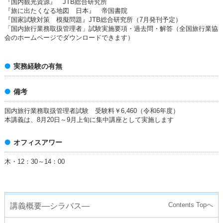
『国内観光資源』 JTB総合研究所
『旅に出たくなる地図 日本』 帝国書院
『国家試験対策 模擬問題』JTB総合研究所（7月発刊予定）
「国内旅行業務取扱管理者」試験実施要項・過去問・解答（全国旅行業協
会のホームページでダウンロードできます）
実務経験の有無
備考
国内旅行業務取扱管理者試験 受験料￥6,460（令和6年度）
本講義は、8月20日～9月上旬に集中講座として実施します
オフィスアワー
木・12：30～14：00
講義概要―シラバス―