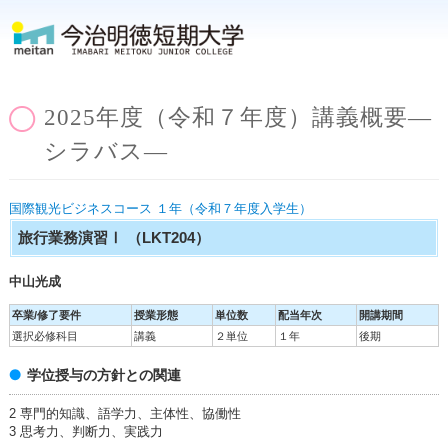
2025年度（令和７年度）講義概要―
シラバス―
国際観光ビジネスコース １年（令和７年度入学生）
旅行業務演習Ⅰ
（LKT204）
中山光成
卒業/修了要件
授業形態
単位数
配当年次
開講期間
選択必修科目
講義
２単位
１年
後期
学位授与の方針との関連
2 専門的知識、語学力、主体性、協働性
3 思考力、判断力、実践力