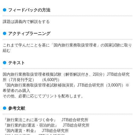
フィードバックの方法
課題は講義内で解説をする
アクティブラーニング
これまで学んだことを基に「国内旅行業務取扱管理者」の国家試験に取り
組む
テキスト
国内旅行業務取扱管理者模擬試験（解答解説付き、2回分）JTB総合研究
所（7月発刊予定） （6,600円）
『国内旅行業務取扱管理者試験補強演習』JTB総合研究所（3,000円）※
希望者のみ購入
その他、必要に応じてプリントを配布します。
参考文献
『旅行業法これに基づく命令』 JTB総合研究所
『旅行業約款/運送・宿泊約款』 JTB総合研究所
『国内運賃・料金』 JTB総合研究所