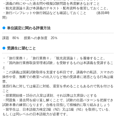
・講義の時にやった過去問や模擬試験問題を再度解きなおすこと
・観光資源論Ⅱ及び本講義のテキスト・配布資料を復習しておくこと。
・旅行パンフレットや旅行雑誌なども確認しておくこと (各回4時
間）
単位認定に関わる評価方法
課題 80％ 授業への参加度 20％
受講生に望むこと
・「旅行業務Ⅰ」「旅行業務Ⅱ」「観光資源論Ⅰ」を履修すること。
・「国内旅行業務取扱管理者試験」を受験するものは本講義を受講するこ
と
・この講義は国家試験取得を支援する科目です。講義中の私語、スマホの
操作や音、無断での教室への出入りなど他の受講者に迷惑となる行為は厳
禁。
迷惑行為に対しては厳正に対処、退室を求めることもあるので気を付ける
こと
・授業開始後～15分の入室は遅刻、それ以降は欠席扱いとする
・問題集・過去問を繰り返し解くことで、試験の出題パターンを把握でき
試験本番の練習になります。合格を目指して積極的に取り組みましょう
・留学生は、日本語能力検定2級（N2）又は1級（N1）を取得している、
もしくは同レベルの日本語能力が必要です。