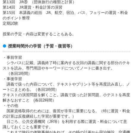
第13回 JR⑧ （団体旅行の種類と計算）
第14回 JR運賃・料金計算の演習
第15回 本講義の総括 JR、航空、宿泊、バス、フェリーの運賃・料金
のポイント整理
定期試験
授業の予定・内容は変更することもある。
授業時間外の学習（予習・復習等）
・事前学習
シラバスに記載、講義終了時に案内する次回の講義に関する部分のテキ
ストを読み、専門用語やキーワードについてノートに書き出す。
（各回1時間）
・事後学習
講義で扱った内容について、テキストやプリント等を再度読み直し、ノ
ートにまとめる。（各回1時間）
テキストの演習問題を解くこと。講義で扱った計算問題、小テストを再度
解きなおすこと (各回2時間）
・その他
国家資格取得のためには、復習が非常に重要になる。（特に運賃・料金
の計算は反復継続した学習が重要です。）
日ごろ、公共交通機関（JR等）を利用する際に運賃・料金について意
識しておくことも重要です。
これまで旅行の体験事例があれば、その時の計画から宿泊施設、交通機