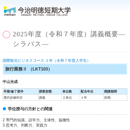
2025年度（令和７年度）講義概要―
シラバス―
国際観光ビジネスコース １年（令和７年度入学生）
旅行業務Ⅱ
（LKT103）
中山光成
卒業/修了要件
授業形態
単位数
配当年次
開講期間
選択必修科目
講義
２単位
１年
前期
学位授与の方針との関連
2 専門的知識、語学力、主体性、協働性
3 思考力、判断力、実践力