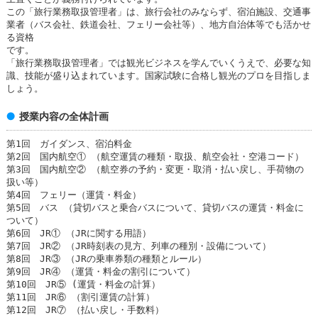
この「旅行業務取扱管理者」は、旅行会社のみならず、宿泊施設、交通事
業者（バス会社、鉄道会社、フェリー会社等）、地方自治体等でも活かせ
る資格
です。
「旅行業務取扱管理者」では観光ビジネスを学んでいくうえで、必要な知
識、技能が盛り込まれています。国家試験に合格し観光のプロを目指しま
しょう。
授業内容の全体計画
第1回 ガイダンス、宿泊料金
第2回 国内航空① （航空運賃の種類・取扱、航空会社・空港コード）
第3回 国内航空② （航空券の予約・変更・取消・払い戻し、手荷物の
扱い等）
第4回 フェリー（運賃・料金）
第5回 バス （貸切バスと乗合バスについて、貸切バスの運賃・料金に
ついて）
第6回 JR① （JRに関する用語）
第7回 JR② （JR時刻表の見方、列車の種別・設備について）
第8回 JR③ （JRの乗車券類の種類とルール）
第9回 JR④ （運賃・料金の割引について）
第10回 JR⑤ (運賃・料金の計算）
第11回 JR⑥ （割引運賃の計算）
第12回 JR⑦ （払い戻し・手数料）