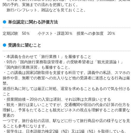
関の予約、実施までの流れを把握しておく。
旅行パンフレット、雑誌などを見ておくこと。
単位認定に関わる評価方法
定期試験 50％ 小テスト・課題30％ 授業への参加度 20％
受講生に望むこと
・本講義を合わせて「旅行業務Ⅰ」を履修すること
・9月の「国内旅行業務取扱管理者」の受験希望者は「観光資源論Ⅰ」
「国内旅行業務演習」も履修すること。
・この講義は国家試験取得を支援する科目です。講義中の私語、スマホの
操作や音、無断での教室への出入りなど他の受講者に迷惑となる行為は厳
禁。
迷惑行為に対しては厳正に対処、退室を求めることもあるので気を付ける
こと
・授業開始後～20分の入室は遅刻、それ以降は欠席扱いとする
・観光・旅行は楽しいことですが、交通機関や宿泊の代金の計算の仕方を
理解し、予算をたてることも観光ビジネスの視点を理解することの重要な
要素の
一つです。旅行会社の店頭、駅などに行って旅行商品や店の様子などを見
ることも参考になります。
・留学生は、日本語能力検定2級（N2）又は1級（N1）を取得している、