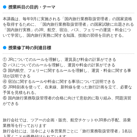
授業科目の目的・テーマ
本講義は、毎年9月に実施される「国内旅行業務取扱管理者」の国家資格
を取得するために、「国内旅行業務取扱管理者」の国家試験に出題される
「国内旅行実務」のJR、航空、宿泊、バス、フェリーの運賃・料金につ
いて学習し、国内旅行実務に関する知識、技能の習得を目的とする。
授業修了時の到達目標
① JRについてのルールを理解し、運賃及び料金の計算ができる
② バスについてのルールを理解し、運賃や料金の計算ができる
③ 国内航空、フェリーに関するルールを理解し、運賃・料金に関する事
項が説明できる
④ 宿泊に関するルールや料金に関する事項について説明できる
⑤ JR時刻表を使って、在来線、新幹線を使った旅行計画を立て、必要な
予算を見積もれる。
⑥ 国内旅行業務取扱管理者の合格に向けて意欲的に取り組み、問題演習
ができる
旅行会社では、ツアーの企画・販売、航空チケットやJR券の手配、添乗
業務等を行っております
旅行会社には、法令により各営業所ごとに「旅行業務取扱管理者」1名以
上置くことが義務付けられています。