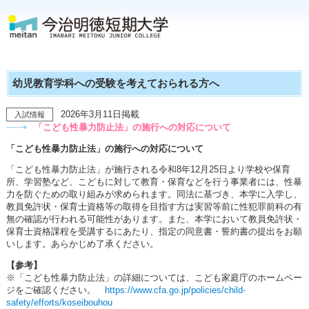
幼児教育学科への受験を考えておられる方へ
2026年3月11日掲載
「こども性暴力防止法」の施行への対応について
「こども性暴力防止法」の施行への対応について
「こども性暴力防止法」が施行される令和8年12月25日より学校や保育
所、学習塾など、こどもに対して教育・保育などを行う事業者には、性暴
力を防ぐための取り組みが求められます。同法に基づき、本学に入学し、
教員免許状・保育士資格等の取得を目指す方は実習等前に性犯罪前科の有
無の確認が行われる可能性があります。また、本学において教員免許状・
保育士資格課程を受講するにあたり、指定の同意書・誓約書の提出をお願
いします。あらかじめ了承ください。
【参考】
※「こども性暴力防止法」の詳細については、こども家庭庁のホームペー
ジをご確認ください。
https://www.cfa.go.jp/policies/child-
safety/efforts/koseibouhou